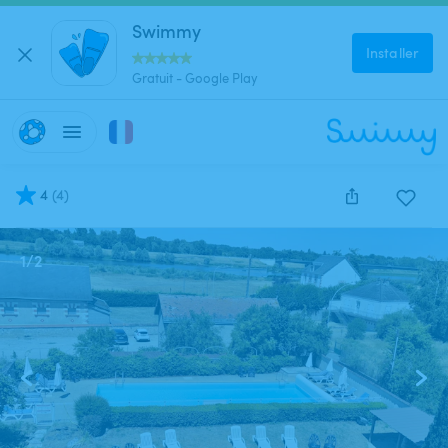
Swimmy
Installer
Gratuit - Google Play
4
(
4
)
1
/
2