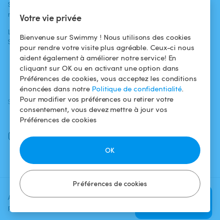
Swimmy dans les
Conditions
médias
Pour les
d'utilisation
Votre vie privée
propriétaires
L'aventure
Politique de
Bienvenue sur Swimmy ! Nous utilisons des cookies
Swimmy
Louer ma piscine
confidentialité
pour rendre votre visite plus agréable. Ceux-ci nous
aident également à améliorer notre service! En
Comment ça
Mentions légales
cliquant sur OK ou en activant une option dans
marche ?
Préférences de cookies, vous acceptez les conditions
énoncées dans notre
Politique de confidentialité
.
Pour modifier vos préférences ou retirer votre
SUIVEZ-NOUS
TÉLÉCHARGEZ L'APP
consentement, vous devez mettre à jour vos
Facebook
Préférences de cookies
Instagram
OK
Préférences de cookies
Ajoutez une date et un créneau
Vérifier la
pour voir le prix
disponibilité