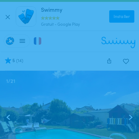
Swimmy
Installer
Gratuit - Google Play
5
(
14
)
1
/
21