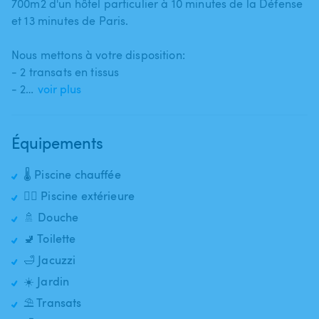
700m2 d'un hôtel particulier à 10 minutes de la Défense
et 13 minutes de Paris.
Nous mettons à votre disposition​​​:
- 2 transats​​​ en tissus
- 2…
voir plus
Équipements
🌡️ Piscine chauffée
🏊‍♂️ Piscine extérieure
🚿 Douche
🚽 Toilette
🛁 Jacuzzi
☀️ Jardin
⛱️ Transats