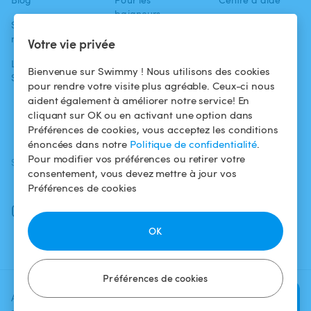
baigneurs
Swimmy dans les
Conditions
médias
Pour les
d'utilisation
Votre vie privée
propriétaires
L'aventure
Politique de
Bienvenue sur Swimmy ! Nous utilisons des cookies
Swimmy
Louer ma piscine
confidentialité
pour rendre votre visite plus agréable. Ceux-ci nous
aident également à améliorer notre service! En
Comment ça
Mentions légales
cliquant sur OK ou en activant une option dans
marche ?
Préférences de cookies, vous acceptez les conditions
énoncées dans notre
Politique de confidentialité
.
Pour modifier vos préférences ou retirer votre
SUIVEZ-NOUS
TÉLÉCHARGEZ L'APP
consentement, vous devez mettre à jour vos
Facebook
Préférences de cookies
Instagram
OK
Préférences de cookies
Ajoutez une date et un créneau
Vérifier la