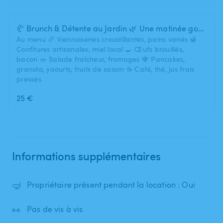
🥐 Brunch & Détente au Jardin 🌿 Une matinée gourmande et conviviale
Au menu 🥖 Viennoiseries croustillantes, pains variés 🍯
Confitures artisanales, miel local 🍳 Œufs brouillés,
bacon 🥗 Salade fraîcheur, fromages 🍓 Pancakes,
granola, yaourts, fruits de saison ☕ Café, thé, jus frais
pressés
25 €
Informations supplémentaires
🤿
Propriétaire présent pendant la location : Oui
👀
Pas de vis à vis