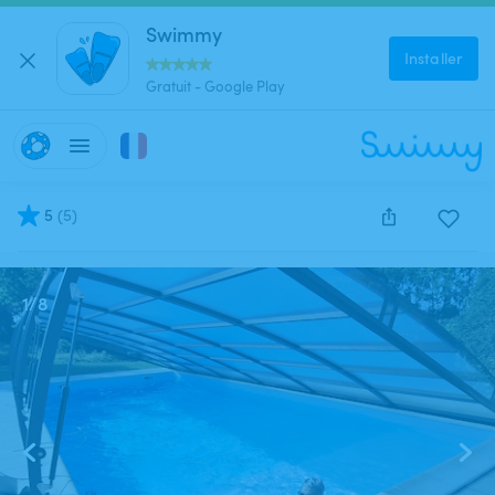
Swimmy
Installer
Gratuit - Google Play
5
(
5
)
Cette annonce est close et ne peut être réservée.
1
/
8