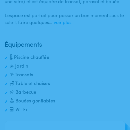
une vitre) et est équipée de transat​,​ parasol et bouée
L’espace est parfait pour passer un bon moment sous le
soleil​,​ faire quelques…
voir plus
Équipements
🌡️ Piscine chauffée
☀️ Jardin
⛱️ Transats
🪑 Table et chaises
🍖 Barbecue
🤽 Bouées gonflables
💻 Wi-Fi