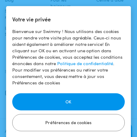
baigneurs
Swimmy dans les
Conditions
médias
Pour les
d'utilisation
Votre vie privée
propriétaires
L'aventure
Politique de
Bienvenue sur Swimmy ! Nous utilisons des cookies
Swimmy
Louer ma piscine
confidentialité
pour rendre votre visite plus agréable. Ceux-ci nous
aident également à améliorer notre service! En
Comment ça
Mentions légales
cliquant sur OK ou en activant une option dans
marche ?
Préférences de cookies, vous acceptez les conditions
énoncées dans notre
Politique de confidentialité
.
Pour modifier vos préférences ou retirer votre
SUIVEZ-NOUS
TÉLÉCHARGEZ L'APP
consentement, vous devez mettre à jour vos
Facebook
Préférences de cookies
Instagram
OK
Préférences de cookies
Ajoutez une date et un créneau
Vérifier la