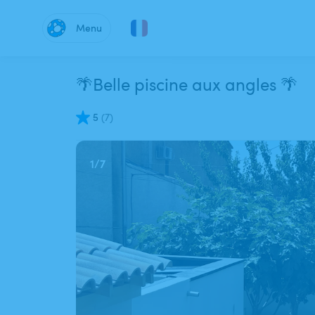
Menu
🌴Belle piscine aux angles 🌴
5
(
7
)
1
/
7