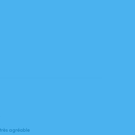
6
 très agréable