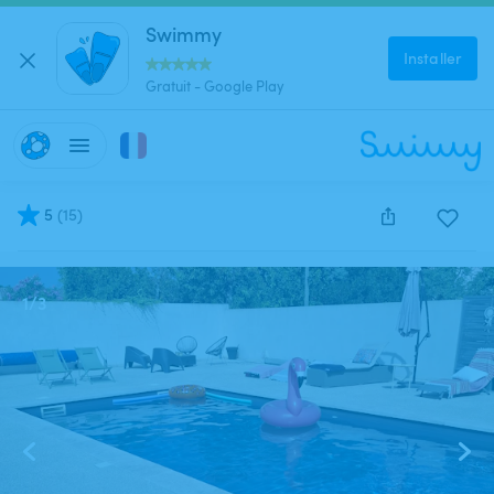
Swimmy
Installer
Gratuit - Google Play
5
(
15
)
Cette annonce est close et ne peut être réservée.
1
/
3