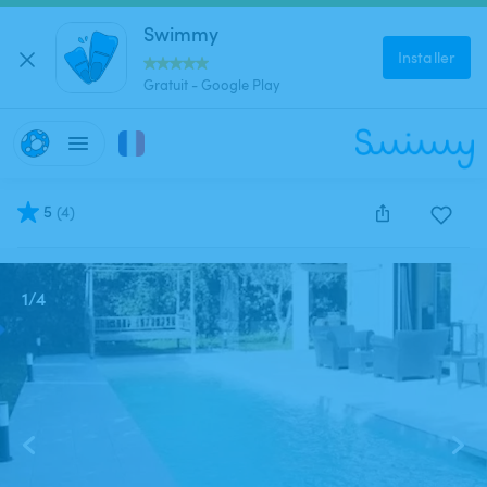
Swimmy
Installer
Gratuit - Google Play
5
(
4
)
Cette annonce est close et ne peut être réservée.
1
/
4