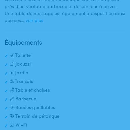
près d’un véritable barbecue et de son four à pizza .
Une table de massage est également à disposition ainsi
que ses…
voir plus
Équipements
🚽 Toilette
🛁 Jacuzzi
☀️ Jardin
⛱️ Transats
🪑 Table et chaises
🍖 Barbecue
🤽 Bouées gonflables
🎯 Terrain de pétanque
💻 Wi-Fi