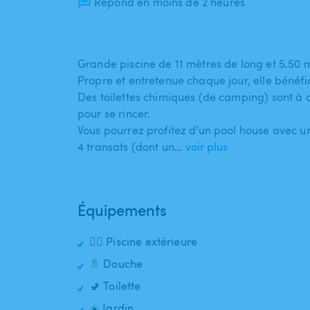
Répond en moins de 2 heures
Grande piscine de 11 mètres de long et 5.50 
Propre et entretenue chaque jour​,​ elle bénéfi
Des toilettes chimiques (de camping) sont à di
pour se rincer.
Vous pourrez profitez d'un pool house avec un
4 transats (dont un…
voir plus
Équipements
🏊‍♂️ Piscine extérieure
🚿 Douche
🚽 Toilette
☀️ Jardin