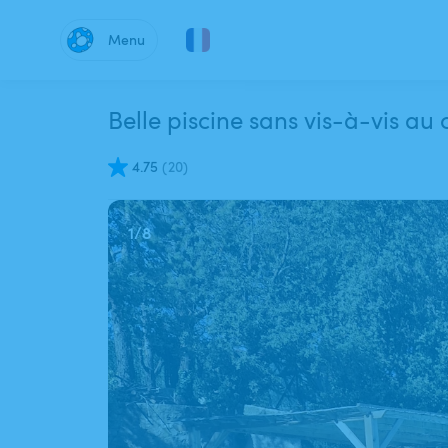
Menu
Belle piscine sans vis-à-vis au
4.75
(
20
)
1
/
8