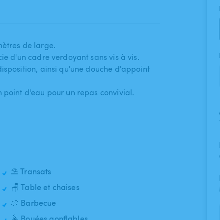
mètres de large.
cie d'un cadre verdoyant sans vis à vis.
sposition​,​ ainsi qu'une douche d'appoint
 point d'eau pour un repas convivial.
⛱️ Transats
🪑 Table et chaises
🍖 Barbecue
🤽 Bouées gonflables