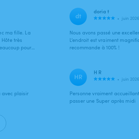
doria t
dt
•
juin 202
c ma fille. La
Nous avons passé une excellent
 Hôte très
L’endroit est vraiment magnifi
 beaucoup pour…
recommande à 100% !
H R
HR
•
juin 202
 avec plaisir
Personne vraiment accueillan
passer une Super après midi