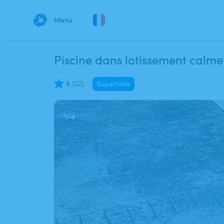
Menu
Piscine dans lotissement calme e
5
(
22
)
Superhôte
1
/
4