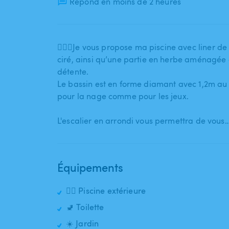
Répond en moins de 2 heures
🏊🏻‍♂️Je vous propose ma piscine avec liner d
ciré​,​​ ainsi qu’une partie en herbe aménagée
détente.
Le bassin est en forme diamant avec 1​,​2m au
pour la nage comme pour les jeux.
L'escalier en arrondi vous permettra de vous
Équipements
🏊‍♂️ Piscine extérieure
🚽 Toilette
☀️ Jardin