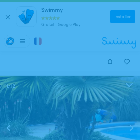
Swimmy
Installer
Gratuit - Google Play
Cette annonce est close et ne peut être réservée.
1
/
12