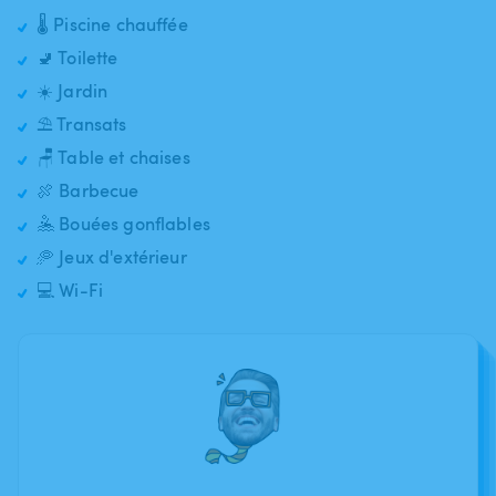
🌡️ Piscine chauffée
🚽 Toilette
☀️ Jardin
⛱️ Transats
🪑 Table et chaises
🍖 Barbecue
🤽 Bouées gonflables
🥏 Jeux d'extérieur
💻 Wi-Fi