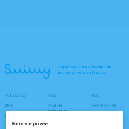
Le premier site de location de
piscines privées en France.
ACTUALITÉS
AIDE
AIDE
Blog
Pour les
Centre d'aide
baigneurs
Swimmy dans les
Conditions
médias
Pour les
d'utilisation
Votre vie privée
propriétaires