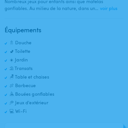
Nombreux jeux pour enfants ainsi que matelas
gonflables. Au milieu de la nature​,​ dans un…
voir plus
Équipements
🚿 Douche
🚽 Toilette
☀️ Jardin
⛱️ Transats
🪑 Table et chaises
🍖 Barbecue
🤽 Bouées gonflables
🥏 Jeux d'extérieur
💻 Wi-Fi