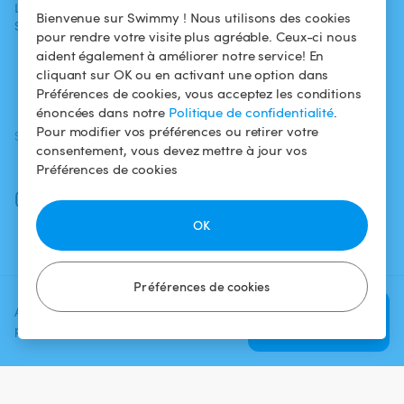
L'aventure
Politique de
Bienvenue sur Swimmy ! Nous utilisons des cookies
Swimmy
Louer ma piscine
confidentialité
pour rendre votre visite plus agréable. Ceux-ci nous
aident également à améliorer notre service! En
Comment ça
Mentions légales
cliquant sur OK ou en activant une option dans
marche ?
Préférences de cookies, vous acceptez les conditions
énoncées dans notre
Politique de confidentialité
.
Pour modifier vos préférences ou retirer votre
SUIVEZ-NOUS
TÉLÉCHARGEZ L'APP
consentement, vous devez mettre à jour vos
Facebook
Préférences de cookies
Instagram
OK
Préférences de cookies
Ajoutez une date et un créneau
Vérifier la
pour voir le prix
disponibilité