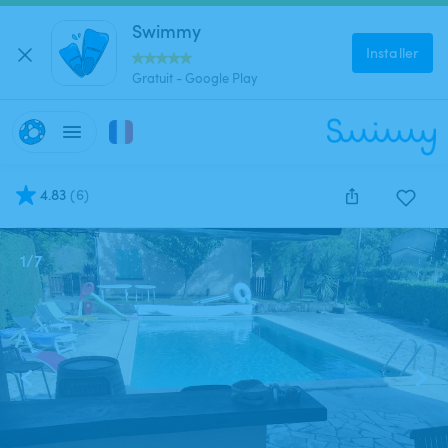
Swimmy
Installer
Gratuit - Google Play
4.83
(
6
)
1
/
7