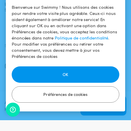
L'aventure
Politique de
Bienvenue sur Swimmy ! Nous utilisons des cookies
Swimmy
Louer ma piscine
confidentialité
pour rendre votre visite plus agréable. Ceux-ci nous
aident également à améliorer notre service! En
Comment ça
Mentions légales
cliquant sur OK ou en activant une option dans
marche ?
Préférences de cookies, vous acceptez les conditions
énoncées dans notre
Politique de confidentialité
.
Pour modifier vos préférences ou retirer votre
SUIVEZ-NOUS
TÉLÉCHARGEZ L'APP
consentement, vous devez mettre à jour vos
Facebook
Préférences de cookies
Instagram
OK
Préférences de cookies
Ajoutez une date et un créneau
Vérifier la
pour voir le prix
disponibilité