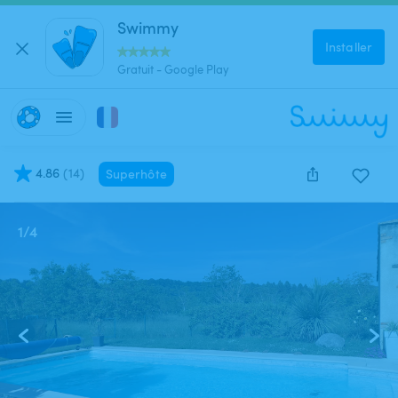
Swimmy
Installer
Gratuit - Google Play
4.86
(
14
)
Superhôte
1
/
4