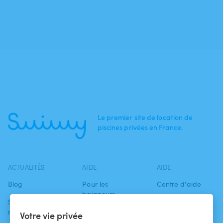
Le premier site de location de
piscines privées en France.
ACTUALITÉS
AIDE
AIDE
Blog
Pour les
Centre d'aide
baigneurs
Swimmy dans les
Conditions
médias
Pour les
d'utilisation
Votre vie privée
propriétaires