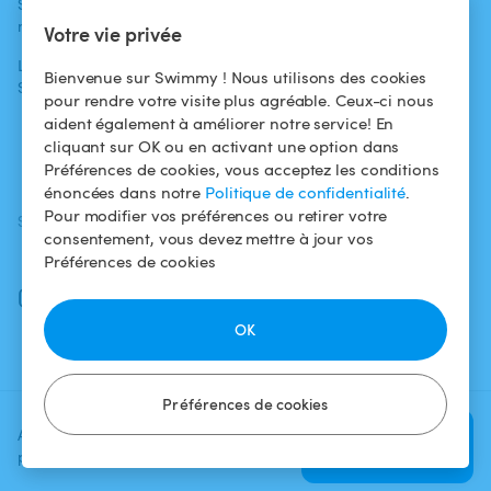
Swimmy dans les
Conditions
médias
Pour les
d'utilisation
Votre vie privée
propriétaires
L'aventure
Politique de
Bienvenue sur Swimmy ! Nous utilisons des cookies
Swimmy
Louer ma piscine
confidentialité
pour rendre votre visite plus agréable. Ceux-ci nous
aident également à améliorer notre service! En
Comment ça
Mentions légales
cliquant sur OK ou en activant une option dans
marche ?
Préférences de cookies, vous acceptez les conditions
énoncées dans notre
Politique de confidentialité
.
Pour modifier vos préférences ou retirer votre
SUIVEZ-NOUS
TÉLÉCHARGEZ L'APP
consentement, vous devez mettre à jour vos
Facebook
Préférences de cookies
Instagram
OK
Préférences de cookies
Ajoutez une date et un créneau
Vérifier la
pour voir le prix
disponibilité