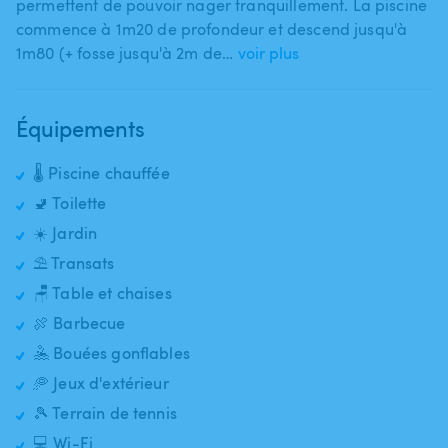
permettent de pouvoir nager tranquillement. La piscine
commence à 1m20 de profondeur et descend jusqu'à
1m80 (+ fosse jusqu'à 2m de…
voir plus
Équipements
🌡️ Piscine chauffée
🚽 Toilette
☀️ Jardin
⛱️ Transats
🪑 Table et chaises
🍖 Barbecue
🤽 Bouées gonflables
🥏 Jeux d'extérieur
🎾 Terrain de tennis
💻 Wi-Fi