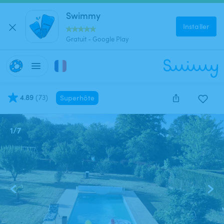
Swimmy
Installer
Gratuit - Google Play
4.89
(
73
)
Superhôte
1
/
7