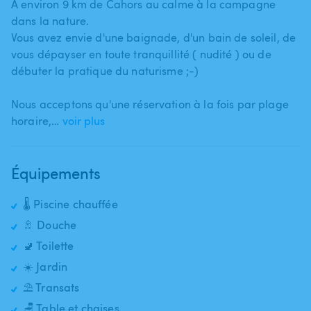
A environ 9 km de Cahors au calme à la campagne
dans la nature.
Vous avez envie d'une baignade​,​ d'un bain de soleil​,​ de
vous dépayser en toute tranquillité ( nudité ) ou de
débuter la pratique du naturisme ;-)
Nous acceptons qu'une réservation à la fois par plage
horaire​,​…
voir plus
Équipements
🌡️ Piscine chauffée
🚿 Douche
🚽 Toilette
☀️ Jardin
⛱️ Transats
🪑 Table et chaises