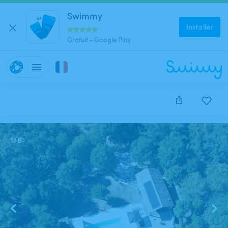
Swimmy
Installer
Gratuit - Google Play
Cette annonce est close et ne peut être réservée.
1
/
6