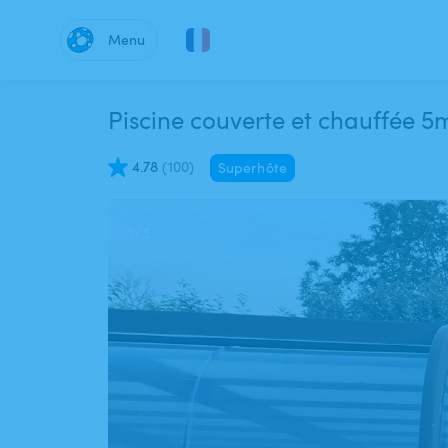
Menu
Piscine couverte et chauffée 5m
4.78
(
100
)
Superhôte
1
/
3