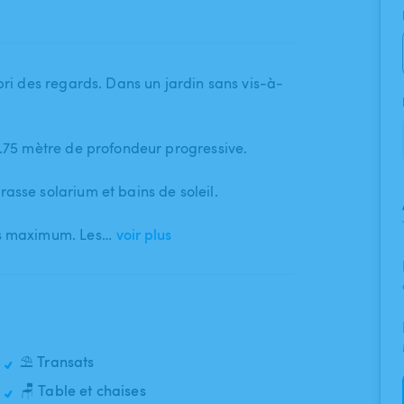
abri des regards. Dans un jardin sans vis-à-
1.75 mètre de profondeur progressive.
asse solarium et bains de soleil.
es maximum. Les…
voir plus
⛱️ Transats
🪑 Table et chaises