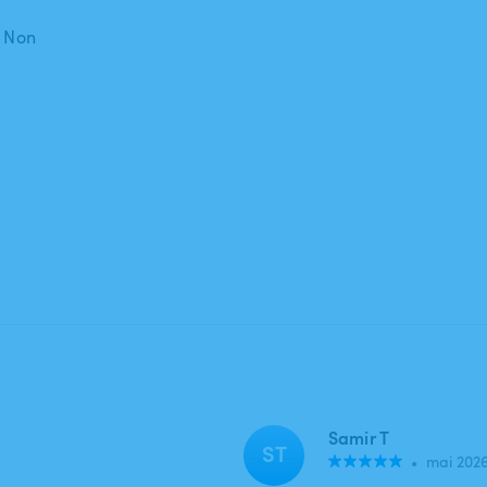
: Non
Samir T
ST
•
mai 202