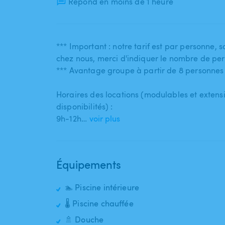
Répond en moins de 1 heure
*** Important : notre tarif est par personne​,​ 
chez nous​,​ merci d'indiquer le nombre de pe
*** Avantage groupe à partir de 8 personnes :
Horaires des locations (modulables et extens
disponibilités) :
9h-12h…
voir plus
Équipements
🏊 Piscine intérieure
🌡️ Piscine chauffée
🚿 Douche