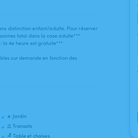
sans distinction enfant​/​adulte. Pour réserver
rsonnes total dans la case adulte***
 la 4e heure est gratuite***
ibles sur demande en fonction des
☀️ Jardin
⛱️ Transats
🪑 Table et chaises