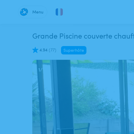
Menu
Grande Piscine couverte chauf
4.94
(
77
)
Superhôte
1
/
11