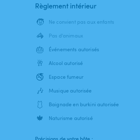
Règlement intérieur
🧒
Ne convient pas aux enfants
🦓
Pas d'animaux
🎂
Événements autorisés
🥂
Alcool autorisé
🚭
Espace fumeur
🎶
Musique autorisée
🩱
Baignade en burkini autorisée
🍁
Naturisme autorisé
Précisions de votre hôte :