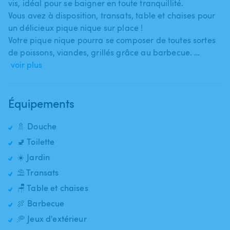
vis​,​ idéal pour se baigner en toute tranquillité.
Vous avez à disposition​,​ transats​,​ table et chaises pour
un délicieux pique nique sur place !
Votre pique nique pourra se composer de toutes sortes
de poissons​,​ viandes​,​ grillés grâce au barbecue. …
voir plus
Équipements
🚿 Douche
🚽 Toilette
☀️ Jardin
⛱️ Transats
🪑 Table et chaises
🍖 Barbecue
🥏 Jeux d'extérieur