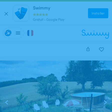
Swimmy
Installer
Gratuit - Google Play
Cette annonce est close et ne peut être réservée.
1
/
6